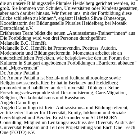
die an unsere Bildungsstelle Plurales Heidelberg gerichtet werden, ist
groß. Sie kommen von Schulen, Universitäten oder Kindertagesstätten,
aber auch darüber hinaus. Wir freuen uns, mit der Fortbildung diese
Lücke schließen zu können“, ergänzt Halszka Sliwa-Ohnesorge,
Koordinatorin der Bildungsstelle Plurales Heidelberg bei Mosaik
Deutschland e.V.
Erfahrenes Team bildet die neuen „Antirassismus-Trainer*innen“ aus
Die Fortbildung wird von drei Personen durchgeführt:
Melanelle B.C. Hémêfa
Melanelle B.C. Hémêfa ist Promovendin, Poetress, Autorin,
Moderatorin und Bildungsreferentin. Momentan arbeitet sie an
unterschiedlichen Projekten, wie beispielsweise den im Forum der
Kulturen in Stuttgart angebotenen Fortbildungen „Barrieren abbauen“
und „Mpowerment“.
Dr. Antony Pattathu
Dr. Antony Pattathu ist Sozial- und Kulturanthropologe sowie
Religionswissenschaftler. Er hat in Berkeley und Heidelberg
promoviert und habilitiert an der Universität Tübingen. Seine
Forschungsschwerpunkte sind Dekolonisierung, Care-Migration,
Religion, Postkolonialismus und Rassismus.
Angelo Camufingo
Angelo Camufingo ist freier Antirassismus- und Bildungsreferent,
zertifizierter Trainer für Diversität, Equity, Inklusion und Soziale
Gerechtigkeit und Berater. Er ist Gründer von STUBBORN
Consulting, Mitglied im Lenkungsausschuss des Diversity Audits der
Universität Potsdam und Teil der Projektleitung von Each One Teach
One (EOTO) e.V.