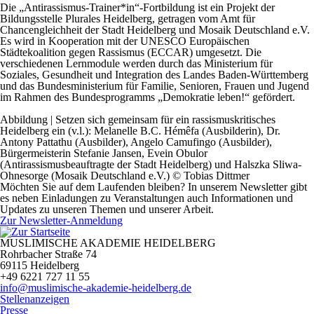
Die „Antirassismus-Trainer*in“-Fortbildung ist ein Projekt der
Bildungsstelle Plurales Heidelberg, getragen vom Amt für
Chancengleichheit der Stadt Heidelberg und Mosaik Deutschland e.V.
Es wird in Kooperation mit der UNESCO Europäischen
Städtekoalition gegen Rassismus (ECCAR) umgesetzt. Die
verschiedenen Lernmodule werden durch das Ministerium für
Soziales, Gesundheit und Integration des Landes Baden-Württemberg
und das Bundesministerium für Familie, Senioren, Frauen und Jugend
im Rahmen des Bundesprogramms „Demokratie leben!“ gefördert.
Abbildung | Setzen sich gemeinsam für ein rassismuskritisches
Heidelberg ein (v.l.): Melanelle B.C. Hémêfa (Ausbilderin), Dr.
Antony Pattathu (Ausbilder), Angelo Camufingo (Ausbilder),
Bürgermeisterin Stefanie Jansen, Evein Obulor
(Antirassismusbeauftragte der Stadt Heidelberg) und Halszka Sliwa-
Ohnesorge (Mosaik Deutschland e.V.)
©
Tobias Dittmer
Möchten Sie auf dem Laufenden bleiben? In unserem Newsletter gibt
es neben Einladungen zu Veranstaltungen auch Informationen und
Updates zu unseren Themen und unserer Arbeit.
Zur Newsletter-Anmeldung
MUSLIMISCHE AKADEMIE HEIDELBERG
Rohrbacher Straße 74
69115 Heidelberg
+49 6221 727 11 55
info@muslimische-akademie-heidelberg.de
Stellenanzeigen
Presse