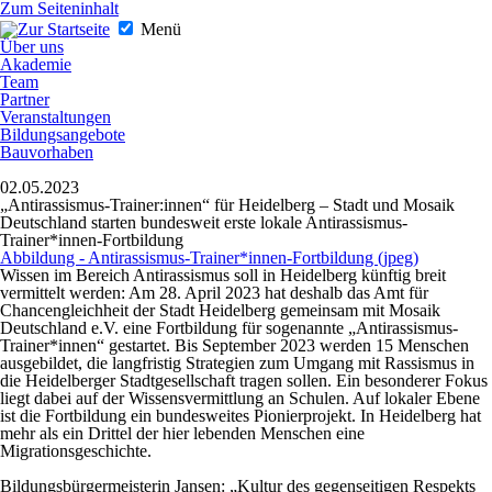
Zum Seiteninhalt
Menü
Über uns
Akademie
Team
Partner
Veranstaltungen
Bildungsangebote
Bauvorhaben
02.05.2023
„Antirassismus-Trainer:innen“ für Heidelberg – Stadt und Mosaik
Deutschland starten bundesweit erste lokale Antirassismus-
Trainer*innen-Fortbildung
Abbildung - Antirassismus-Trainer*innen-Fortbildung (
jpeg
)
Wissen im Bereich Antirassismus soll in Heidelberg künftig breit
vermittelt werden: Am 28. April 2023 hat deshalb das Amt für
Chancengleichheit der Stadt Heidelberg gemeinsam mit Mosaik
Deutschland e.V. eine Fortbildung für sogenannte „Antirassismus-
Trainer*innen“ gestartet. Bis September 2023 werden 15 Menschen
ausgebildet, die langfristig Strategien zum Umgang mit Rassismus in
die Heidelberger Stadtgesellschaft tragen sollen. Ein besonderer Fokus
liegt dabei auf der Wissensvermittlung an Schulen. Auf lokaler Ebene
ist die Fortbildung ein bundesweites Pionierprojekt. In Heidelberg hat
mehr als ein Drittel der hier lebenden Menschen eine
Migrationsgeschichte.
Bildungsbürgermeisterin Jansen: „Kultur des gegenseitigen Respekts