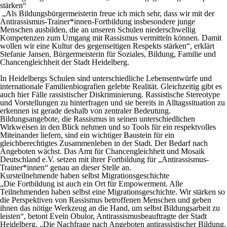
stärken“
„Als Bildungsbürgermeisterin freue ich mich sehr, dass wir mit der
Antirassismus-Trainer*innen-Fortbildung insbesondere junge
Menschen ausbilden, die an unseren Schulen niederschwellig
Kompetenzen zum Umgang mit Rassismus vermitteln können. Damit
wollen wir eine Kultur des gegenseitigen Respekts stärken“, erklärt
Stefanie Jansen, Bürgermeisterin für Soziales, Bildung, Familie und
Chancengleichheit der Stadt Heidelberg.
In Heidelbergs Schulen sind unterschiedliche Lebensentwürfe und
internationale Familienbiografien gelebte Realität. Gleichzeitig gibt es
auch hier Fälle rassistischer Diskriminierung. Rassistische Stereotype
und Vorstellungen zu hinterfragen und sie bereits in Alltagssituation zu
erkennen ist gerade deshalb von zentraler Bedeutung.
Bildungsangebote, die Rassismus in seinen unterschiedlichen
Wirkweisen in den Blick nehmen und so Tools für ein respektvolles
Miteinander liefern, sind ein wichtiger Baustein für ein
gleichberechtigtes Zusammenleben in der Stadt. Der Bedarf nach
Angeboten wächst. Das Amt für Chancengleichheit und Mosaik
Deutschland e.V. setzen mit ihrer Fortbildung für „Antirassismus-
Trainer*innen“ genau an dieser Stelle an.
Kursteilnehmende haben selbst Migrationsgeschichte
„Die Fortbildung ist auch ein Ort für Empowerment. Alle
Teilnehmenden haben selbst eine Migrationsgeschichte. Wir stärken so
die Perspektiven von Rassismus betroffenen Menschen und geben
ihnen das nötige Werkzeug an die Hand, um selbst Bildungsarbeit zu
leisten“, betont Evein Obulor, Antirassismusbeauftragte der Stadt
Heidelberg. „Die Nachfrage nach Angeboten antirassistischer Bildung,