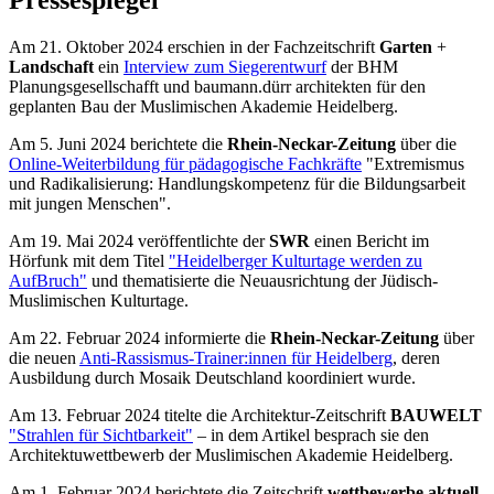
Am 21. Oktober 2024 erschien in der Fachzeitschrift
Garten
+
Landschaft
ein
Interview zum Siegerentwurf
der BHM
Planungsgesellschafft und baumann.dürr architekten für den
geplanten Bau der Muslimischen Akademie Heidelberg.
Am 5. Juni 2024 berichtete die
Rhein-Neckar-Zeitung
über die
Online-Weiterbildung für pädagogische Fachkräfte
"Extremismus
und Radikalisierung: Handlungskompetenz für die Bildungsarbeit
mit jungen Menschen".
Am 19. Mai 2024 veröffentlichte der
SWR
einen Bericht im
Hörfunk mit dem Titel
"Heidelberger Kulturtage werden zu
AufBruch"
und thematisierte die Neuausrichtung der Jüdisch-
Muslimischen Kulturtage.
Am 22. Februar 2024 informierte die
Rhein-Neckar-Zeitung
über
die neuen
Anti-Rassismus-Trainer:innen für Heidelberg
, deren
Ausbildung durch Mosaik Deutschland koordiniert wurde.
Am 13. Februar 2024 titelte die Architektur-Zeitschrift
BAUWELT
"Strahlen für Sichtbarkeit"
– in dem Artikel besprach sie den
Architektuwettbewerb der Muslimischen Akademie Heidelberg.
Am 1. Februar 2024 berichtete die Zeitschrift
wettbewerbe aktuell