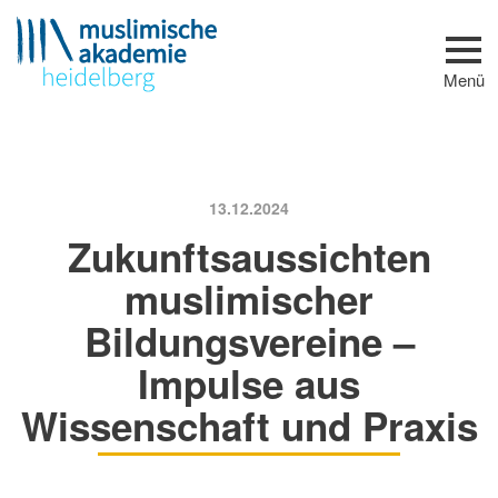
Zum Seiteninhalt
Menü
ÜBER UNS
AKADEMIE
TEAM
PARTNER
13.12.2024
VERANSTALTUNGEN
Zukunftsaussichten
BILDUNGSANGEBOTE
BAUVORHABEN
muslimischer
Bildungsvereine –
Impulse aus
Wissenschaft und Praxis