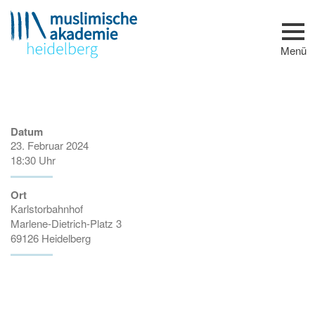
Zum Seiteninhalt
Menü
ÜBER UNS
AKADEMIE
TEAM
PARTNER
Datum
VERANSTALTUNGEN
23. Februar 2024
BILDUNGSANGEBOTE
18:30 Uhr
BAUVORHABEN
Ort
Karlstorbahnhof
Marlene-Dietrich-Platz 3
69126 Heidelberg