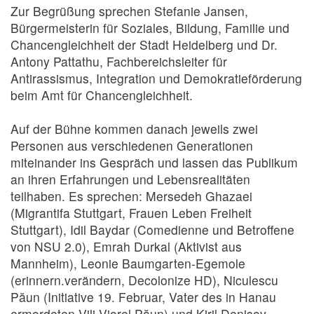
Zur Begrüßung sprechen Stefanie Jansen,
Bürgermeisterin für Soziales, Bildung, Familie und
Chancengleichheit der Stadt Heidelberg und Dr.
Antony Pattathu, Fachbereichsleiter für
Antirassismus, Integration und Demokratieförderung
beim Amt für Chancengleichheit.
Auf der Bühne kommen danach jeweils zwei
Personen aus verschiedenen Generationen
miteinander ins Gespräch und lassen das Publikum
an ihren Erfahrungen und Lebensrealitäten
teilhaben. Es sprechen: Mersedeh Ghazaei
(Migrantifa Stuttgart, Frauen Leben Freiheit
Stuttgart), Idil Baydar (Comedienne und Betroffene
von NSU 2.0), Emrah Durkal (Aktivist aus
Mannheim), Leonie Baumgarten-Egemole
(erinnern.verändern, Decolonize HD), Niculescu
Păun (Initiative 19. Februar, Vater des in Hanau
ermordeten Vili Viorel Păun) und Kiril Denisov