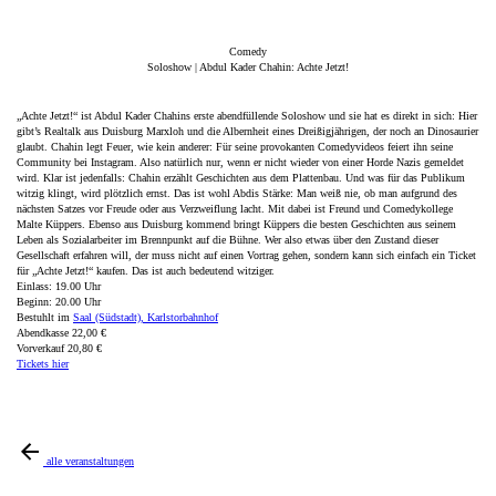
Comedy
Soloshow | Abdul Kader Chahin: Achte Jetzt!
„Achte Jetzt!“ ist Abdul Kader Chahins erste abendfüllende Soloshow und sie hat es direkt in sich: Hier
gibt’s Realtalk aus Duisburg Marxloh und die Albernheit eines Dreißigjährigen, der noch an Dinosaurier
glaubt. Chahin legt Feuer, wie kein anderer: Für seine provokanten Comedyvideos feiert ihn seine
Community bei Instagram. Also natürlich nur, wenn er nicht wieder von einer Horde Nazis gemeldet
wird. Klar ist jedenfalls: Chahin erzählt Geschichten aus dem Plattenbau. Und was für das Publikum
witzig klingt, wird plötzlich ernst. Das ist wohl Abdis Stärke: Man weiß nie, ob man aufgrund des
nächsten Satzes vor Freude oder aus Verzweiflung lacht. Mit dabei ist Freund und Comedykollege
Malte Küppers. Ebenso aus Duisburg kommend bringt Küppers die besten Geschichten aus seinem
Leben als Sozialarbeiter im Brennpunkt auf die Bühne. Wer also etwas über den Zustand dieser
Gesellschaft erfahren will, der muss nicht auf einen Vortrag gehen, sondern kann sich einfach ein Ticket
für „Achte Jetzt!“ kaufen. Das ist auch bedeutend witziger.
Einlass: 19.00 Uhr
Beginn: 20.00 Uhr
Bestuhlt im
Saal (Südstadt), Karlstorbahnhof
Abendkasse 22,00 €
Vorverkauf 20,80 €
Tickets hier
alle
veranstaltungen