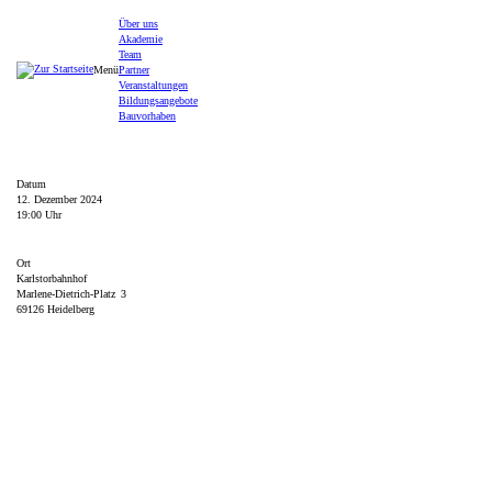
Zum Seiteninhalt
Über uns
Akademie
Team
Menü
Partner
Veranstaltungen
Bildungsangebote
Bauvorhaben
Datum
12. Dezember 2024
19:00 Uhr
Ort
Karlstorbahnhof
Marlene-Dietrich-Platz 3
69126 Heidelberg